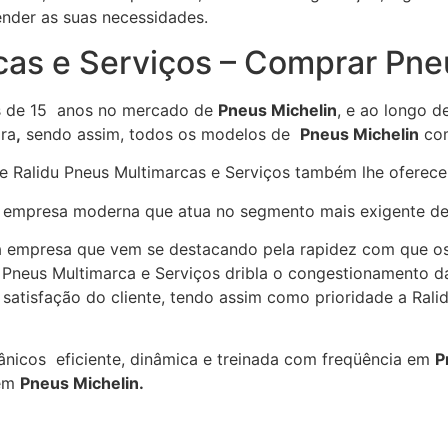
nder as suas necessidades.
cas e Serviços – Comprar Pne
is de 15 anos no mercado de
Pneus Michelin
, e ao longo d
ra
,
sendo assim, todos os modelos de
Pneus Michelin
com
e Ralidu Pneus Multimarcas e Serviços também lhe oferec
ma empresa moderna que atua no segmento mais exigente d
ma empresa que vem se destacando pela rapidez com que 
u Pneus Multimarca e Serviços dribla o congestionamento 
satisfação do cliente, tendo assim como prioridade a Rali
icos eficiente, dinâmica e treinada com freqüência em
P
 em
Pneus Michelin.