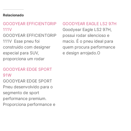
Relacionado
GOODYEAR EFFICIENTGRIP
GOODYEAR EAGLE LS2 97H
111V
Goodyear Eagle LS2 97H,
GOODYEAR EFFICIENTGRIP
possui rodar silencioso e
111V Esse pneu foi
macio. É o pneu ideal para
construido com designer
quem procura performance
especial para SUV,
e design arrojado.O
proporciona um rodar
desenho da banda de
silencioso e confortável
rodagem proporciona um
GOODYEAR EDGE SPORT
com ótima aderência em
desempenho superior e
91W
todos os pisos e alto poder
ótimo agarre em pisos
GOODYEAR EDGE SPORT
de frenagem. É a opção
secos e molhados. É o pneu
Pneu desenvolvido para o
ideal para a sua Discovery
original do Mitsubishi
segmento de sport
3 e 4, Ranger Rover.
Outlander.
performance premium.
Proporciona performance e
aderência em piso seco e
molhado; economia de
combustível e maior
quilometragem.