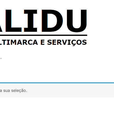
”
a sua seleção.